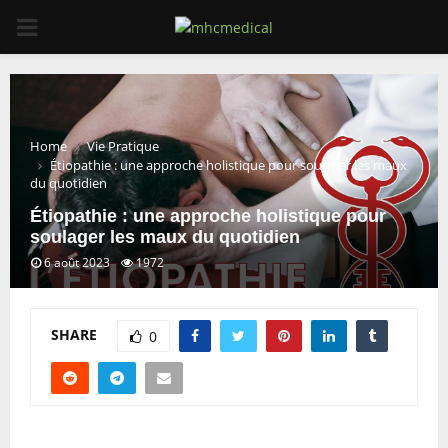
PRIMARY
MENU
Home
Vie Pratique
Étiopathie : une approche holistique pour soulager les maux
du quotidien
Étiopathie : une approche holistique pour
soulager les maux du quotidien
6 août 2023
1972
SHARE
0