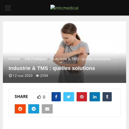
PRIMARY
MENU
Home
Vie Pratique
Industrie & TMS : quelles solutions
Industrie & TMS : quelles solutions
12 mai 2020
2594
SHARE
0