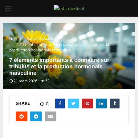
PRIMARY
MENU
Home
Santé masculine
7 éléments importants à connaître sur tribulus et la
production hormonale masculine
7 éléments importants à connaître sur
tribulus et la production hormonale
masculine
21 mars 2026
53
SHARE
0