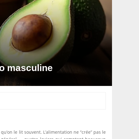
ido masculine
’on le lit souvent. L’alimentation ne “crée” pas le