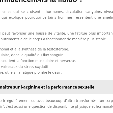
smes qui se croisent : hormones, circulation sanguine, niveau
ce qui explique pourquoi certains hommes ressentent une amélio
peut favoriser une baisse de vitalité, une fatigue plus important
 nutriments aide le corps à fonctionner de manière plus stable.
nal et à la synthèse de la testostérone.
laire, donc la qualité du flux sanguin.
t soutient la fonction musculaire et nerveuse.
s vaisseaux du stress oxydatif.
e, utile si la fatigue plombe le désir.
aître sur l-arginine et la performance sexuelle
p irrégulièrement ou avec beaucoup d’ultra-transformés, ton co
r”, c’est aussi une question de disponibilité physique et hormonal