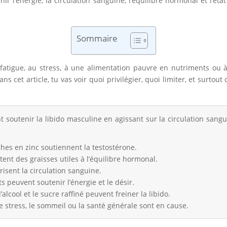
enir l’énergie, la circulation sanguine, l’équilibre hormonal et l’
Sommaire
a fatigue, au stress, à une alimentation pauvre en nutriments ou 
ns cet article, tu vas voir quoi privilégier, quoi limiter, et surt
 soutenir la libido masculine en agissant sur la circulation sangui
iches en zinc soutiennent la testostérone.
tent des graisses utiles à l’équilibre hormonal.
orisent la circulation sanguine.
s peuvent soutenir l’énergie et le désir.
alcool et le sucre raffiné peuvent freiner la libido.
le stress, le sommeil ou la santé générale sont en cause.