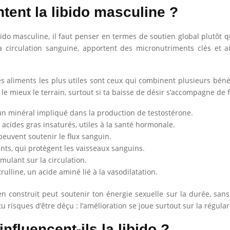
tent la libido masculine ?
do masculine, il faut penser en termes de soutien global plutôt q
la circulation sanguine, apportent des micronutriments clés et a
 aliments les plus utiles sont ceux qui combinent plusieurs bénéf
le mieux le terrain, surtout si ta baisse de désir s’accompagne de f
 un minéral impliqué dans la production de testostérone.
 acides gras insaturés, utiles à la santé hormonale.
peuvent soutenir le flux sanguin.
ants, qui protègent les vaisseaux sanguins.
imulant sur la circulation.
rulline, un acide aminé lié à la vasodilatation.
en construit peut soutenir ton énergie sexuelle sur la durée, sans
u risques d’être déçu : l’amélioration se joue surtout sur la régular
nfluencent-ils la libido ?