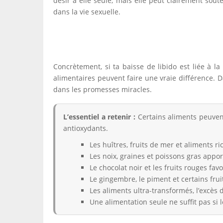
désir à elle seule, mais elle peut clairement sout
dans la vie sexuelle.
Concrètement, si ta baisse de libido est liée à l
alimentaires peuvent faire une vraie différence. Da
dans les promesses miracles.
L’essentiel a retenir :
Certains aliments peuvent
antioxydants.
Les huîtres, fruits de mer et aliments r
Les noix, graines et poissons gras appor
Le chocolat noir et les fruits rouges fav
Le gingembre, le piment et certains fruit
Les aliments ultra-transformés, l’excès d’
Une alimentation seule ne suffit pas si 